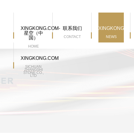
XINGKONG.COM-
联系我们
XINGKONG.CO
星空（中
CONTACT
NEWS
国）
HOME
XINGKONG.COM
SICHUAN
ZHANGSHI
STONE CO.,
LTD