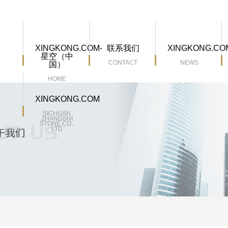
XINGKONG.COM-
联系我们
XINGKONG.CO
星空（中
CONTACT
NEWS
国）
HOME
XINGKONG.COM
SICHUAN
ZHANGSHI
STONE CO.,
LTD