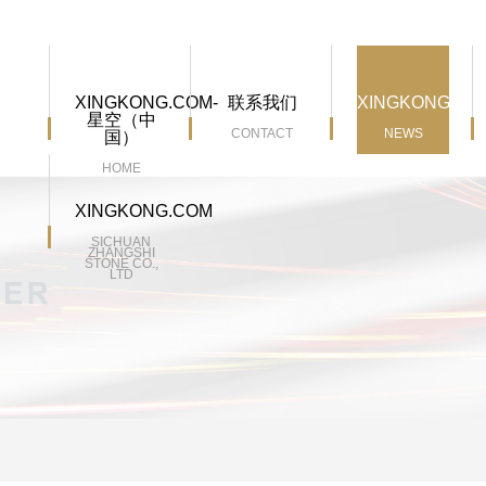
XINGKONG.COM-
联系我们
XINGKONG.CO
星空（中
CONTACT
NEWS
国）
HOME
XINGKONG.COM
SICHUAN
ZHANGSHI
STONE CO.,
LTD