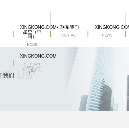
XINGKONG.COM-
联系我们
XINGKONG.CO
星空（中
CONTACT
NEWS
国）
HOME
XINGKONG.COM
SICHUAN
ZHANGSHI
STONE CO.,
LTD