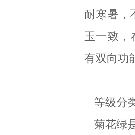
耐寒暑，
玉一致，
有双向功
等级分
菊花绿