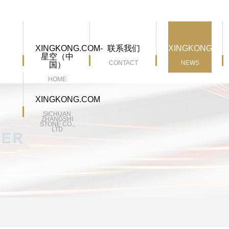
XINGKONG.COM-
联系我们
XINGKONG.CO
星空（中
CONTACT
NEWS
国）
HOME
XINGKONG.COM
SICHUAN
ZHANGSHI
STONE CO.,
LTD